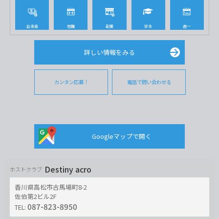
出来高
短期
副業
学生
週一
詳しい情報をみる
カンタン応募！
電話で問い合わせる
Googleマップで開く
Destiny acro
ホストクラブ
香川県高松市古馬場町8-2
佐伯第2ビル2F
087-823-8950
TEL: