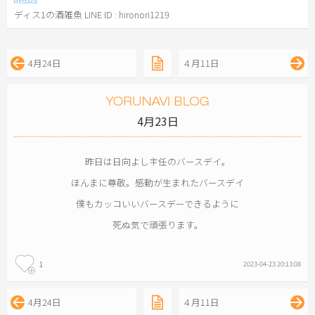
ディス1の酒雑魚 LINE ID : hironori1219
4月24日
４月11日
4月23日
昨日は日向よし主任のバースデイ。
ほんまに尊敬。感動が生まれたバースデイ
僕もカッコいいバースデーできるように
死ぬ気で頑張ります。
1
2023-04-23 20:13:08
4月24日
４月11日