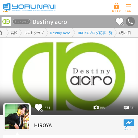
香
Destiny acro
川
ホストクラブ
県
高松
ホストクラブ
Destiny acro
HIROYAブログ記事一覧
4月23日
版
371
388
231
HIROYA