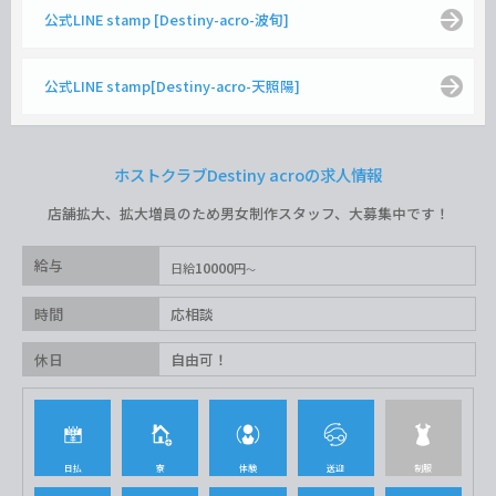
公式LINE stamp [Destiny-acro-波旬]
公式LINE stamp[Destiny-acro-天照陽]
ホストクラブDestiny acroの求人情報
店舗拡大、拡大増員のため男女制作スタッフ、大募集中です！
給与
10000
日給
円
時間
応相談
休日
自由可！
日払
寮
体験
送迎
制服