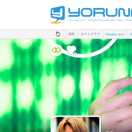
でホストクラブのことなら、ホストクラブ Destiny acro([kana])
香川県版
高松
ホストクラブ
Destiny acro