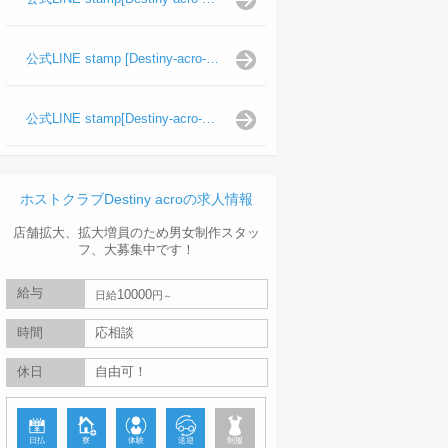
公式LINE stamp [Destiny-acro-波旬]
公式LINE stamp[Destiny-acro-天照陽]
ホストクラブDestiny acroの求人情報
店舗拡大、拡大増員のため男女制作スタッ
フ、大募集中です！
給与
10000
日給
円
時間
応相談
休日
自由可！
日払
寮
体験
送迎
制服