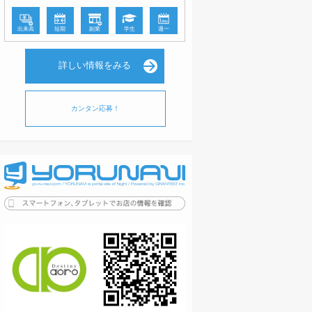
出来高
短期
副業
学生
週一
詳しい情報をみる
カンタン応募！