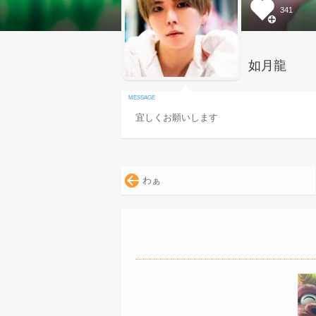
341
如月龍
宜しくお願いします
わぁ