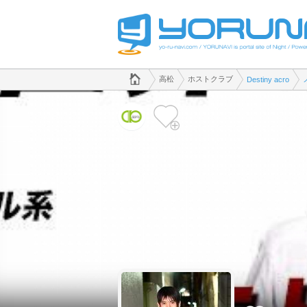
でホストクラブのことなら、ホストクラブ Destiny acro([kana])
香川県版
高松
ホストクラブ
Destiny acro