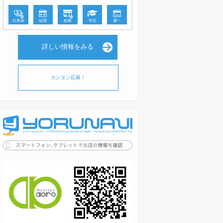
出来高
短期
副業
学生
週一
詳しい情報をみる
カンタン応募！