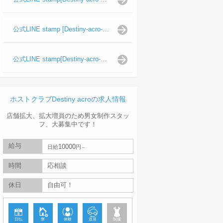
公式LINE stamp [Destiny-acro-波旬]
公式LINE stamp[Destiny-acro-天照陽]
ホストクラブDestiny acroの求人情報
店舗拡大、拡大増員のため男女制作スタッ
フ、大募集中です！
給与
10000
日給
円
時間
応相談
休日
自由可！
日払
寮
体験
送迎
制服