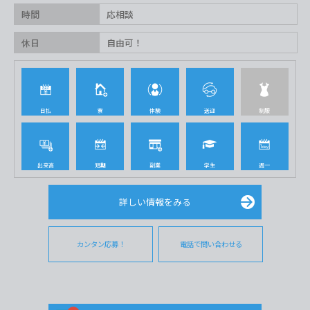
時間
応相談
休日
自由可！
日払
寮
体験
送迎
制服
出来高
短期
副業
学生
週一
詳しい情報をみる
カンタン応募！
電話で問い合わせる