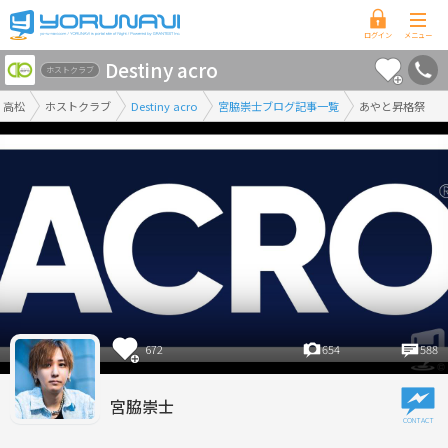
香
Destiny acro
川
ホストクラブ
県
高松
ホストクラブ
Destiny acro
宮脇崇士ブログ記事一覧
あやと昇格祭
版
672
654
588
宮脇崇士