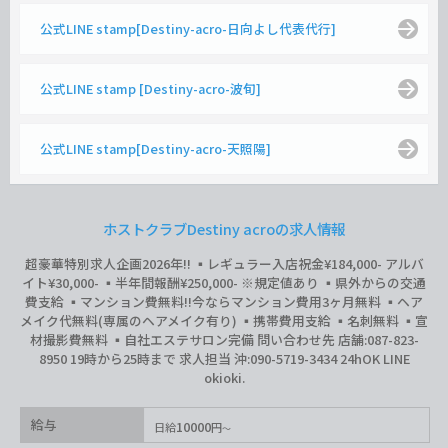
公式LINE stamp[Destiny-acro-日向よし代表代行]
公式LINE stamp [Destiny-acro-波旬]
公式LINE stamp[Destiny-acro-天照陽]
ホストクラブDestiny acroの求人情報
超豪華特別求人企画2026年‼︎ ▪️レギュラー入店祝金¥184,000- アルバ
イト¥30,000- ▪️半年間報酬¥250,000- ※規定値あり ▪️県外からの交通
費支給 ▪️マンション費無料‼︎今ならマンション費用3ヶ月無料 ▪️ヘア
メイク代無料(専属のヘアメイク有り) ▪️携帯費用支給 ▪️名刺無料 ▪️宣
材撮影費無料 ▪️自社エステサロン完備 問い合わせ先 店舗:087-823-
8950 19時から25時まで 求人担当 沖:090-5719-3434 24hOK LINE
okioki.
給与
10000
日給
円