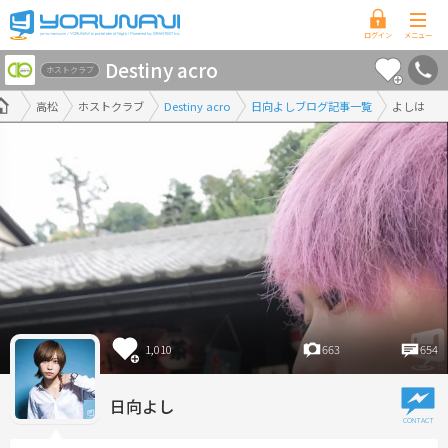
香
Destiny acro
川
ホストクラブ
県
高松
ホストクラブ
Destiny acro
日向よしブログ記事一覧
よしは
版
1,010
663
654
日向よし