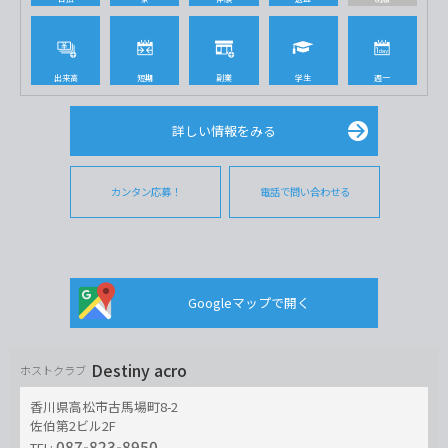
出来高
短期
副業
学生
週一
詳しい情報をみる
カンタン応募！
電話で問い合わせる
Googleマップで開く
Destiny acro
ホストクラブ
香川県高松市古馬場町8-2
佐伯第2ビル2F
087-823-8950
TEL: