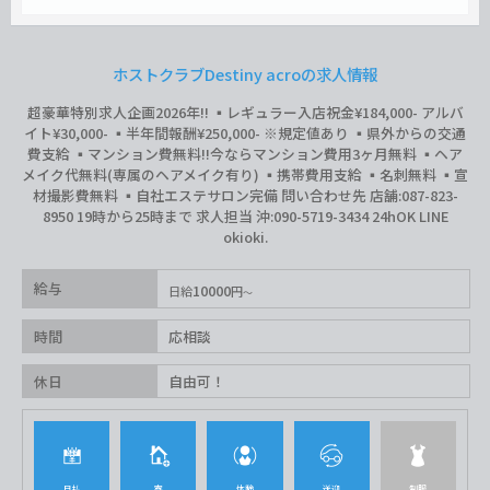
ホストクラブDestiny acroの求人情報
超豪華特別求人企画2026年‼︎ ▪️レギュラー入店祝金¥184,000- アルバ
イト¥30,000- ▪️半年間報酬¥250,000- ※規定値あり ▪️県外からの交通
費支給 ▪️マンション費無料‼︎今ならマンション費用3ヶ月無料 ▪️ヘア
メイク代無料(専属のヘアメイク有り) ▪️携帯費用支給 ▪️名刺無料 ▪️宣
材撮影費無料 ▪️自社エステサロン完備 問い合わせ先 店舗:087-823-
8950 19時から25時まで 求人担当 沖:090-5719-3434 24hOK LINE
okioki.
給与
10000
日給
円
時間
応相談
休日
自由可！
日払
寮
体験
送迎
制服