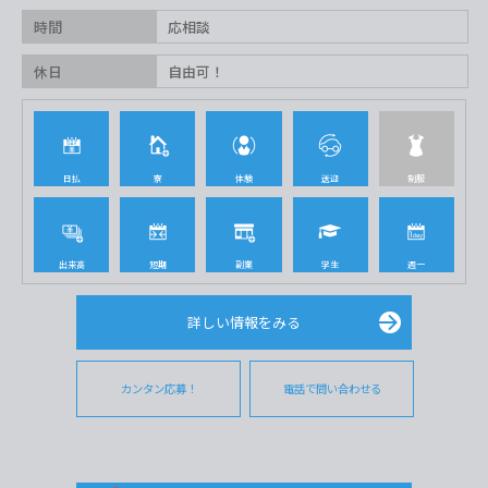
時間
応相談
休日
自由可！
日払
寮
体験
送迎
制服
出来高
短期
副業
学生
週一
詳しい情報をみる
カンタン応募！
電話で問い合わせる