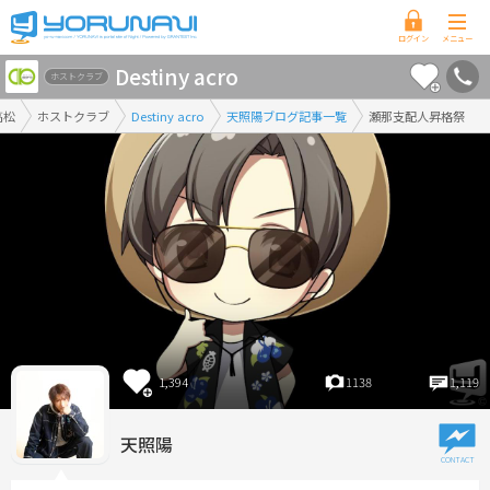
香
Destiny acro
川
ホストクラブ
県
高松
ホストクラブ
Destiny acro
天照陽ブログ記事一覧
瀬那支配人昇格祭
版
1,394
1138
1,119
天照陽