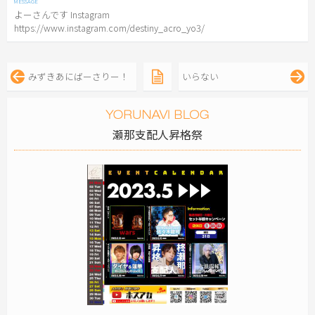
よーさんです Instagram
https://www.instagram.com/destiny_acro_yo3/
みずきあにばーさりー！
いらない
瀬那支配人昇格祭