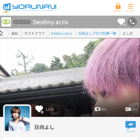
香
Destiny acro
川
ホストクラブ
県
高松
ホストクラブ
Destiny acro
日向よしブログ記事一覧
よしは
版
1,010
663
654
日向よし