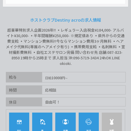
ホストクラブDestiny acroの求人情報
超豪華特別求人企画2026年‼︎ ▪️レギュラー入店祝金¥184,000- アルバ
イト¥30,000- ▪️半年間報酬¥250,000- ※規定値あり ▪️県外からの交通
費支給 ▪️マンション費無料‼︎今ならマンション費用3ヶ月無料 ▪️ヘア
メイク代無料(専属のヘアメイク有り) ▪️携帯費用支給 ▪️名刺無料 ▪️宣
材撮影費無料 ▪️自社エステサロン完備 問い合わせ先 店舗:087-823-
8950 19時から25時まで 求人担当 沖:090-5719-3434 24hOK LINE
okioki.
給与
10000
日給
円
時間
応相談
休日
自由可！
日払
寮
体験
送迎
制服