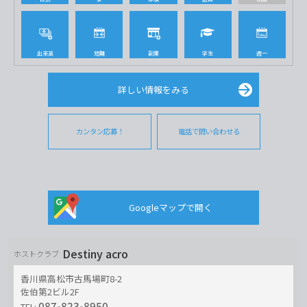
出来高
短期
副業
学生
週一
詳しい情報をみる
カンタン応募！
電話で問い合わせる
Googleマップで開く
Destiny acro
ホストクラブ
香川県高松市古馬場町8-2
佐伯第2ビル2F
087-823-8950
TEL: