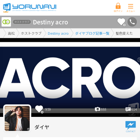
香
Destiny acro
川
ホストクラブ
県
高松
ホストクラブ
Destiny acro
ダイヤブログ記事一覧
髪色変えた
版
959
888
614
ダイヤ