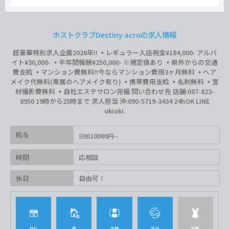
ホストクラブDestiny acroの求人情報
超豪華特別求人企画2026年‼︎ ▪️レギュラー入店祝金¥184,000- アルバ
イト¥30,000- ▪️半年間報酬¥250,000- ※規定値あり ▪️県外からの交通
費支給 ▪️マンション費無料‼︎今ならマンション費用3ヶ月無料 ▪️ヘア
メイク代無料(専属のヘアメイク有り) ▪️携帯費用支給 ▪️名刺無料 ▪️宣
材撮影費無料 ▪️自社エステサロン完備 問い合わせ先 店舗:087-823-
8950 19時から25時まで 求人担当 沖:090-5719-3434 24hOK LINE
okioki.
給与
10000
日給
円
時間
応相談
休日
自由可！
日払
寮
体験
送迎
制服