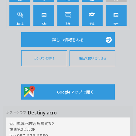
出来高
短期
副業
学生
週一
詳しい情報をみる
カンタン応募！
電話で問い合わせる
Googleマップで開く
Destiny acro
ホストクラブ
香川県高松市古馬場町8-2
佐伯第2ビル2F
087-823-8950
TEL: