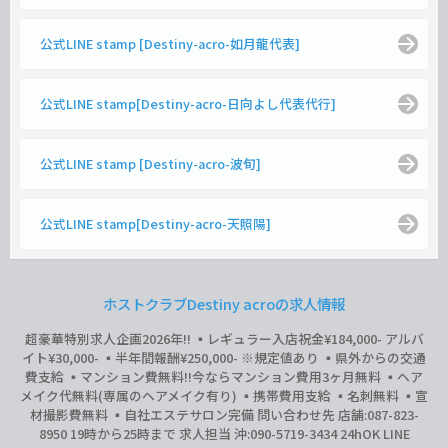
公式LINE stamp [Destiny-acro-如月龍代表]
公式LINE stamp[Destiny-acro-日向よし代表代行]
公式LINE stamp [Destiny-acro-波旬]
公式LINE stamp[Destiny-acro-天照陽]
ホストクラブDestiny acroの求人情報
超豪華特別求人企画2026年‼︎ ▪️レギュラー入店祝金¥184,000- アルバ
イト¥30,000- ▪️半年間報酬¥250,000- ※規定値あり ▪️県外からの交通
費支給 ▪️マンション費無料‼︎今ならマンション費用3ヶ月無料 ▪️ヘア
メイク代無料(専属のヘアメイク有り) ▪️携帯費用支給 ▪️名刺無料 ▪️宣
材撮影費無料 ▪️自社エステサロン完備 問い合わせ先 店舗:087-823-
8950 19時から25時まで 求人担当 沖:090-5719-3434 24hOK LINE