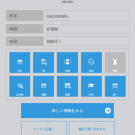
okioki.
給与
10000
日給
円
時間
応相談
休日
自由可！
日払
寮
体験
送迎
制服
出来高
短期
副業
学生
週一
詳しい情報をみる
カンタン応募！
電話で問い合わせる