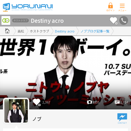
香
Destiny acro
川
ホストクラブ
県
高松
ホストクラブ
Destiny acro
ノブブログ記事一覧
版
2,367
2105
1,714
ノブ