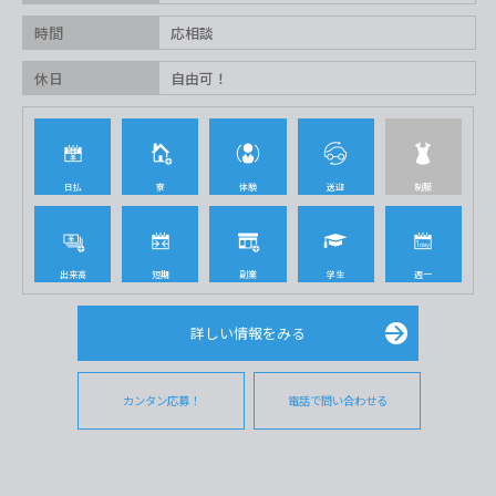
時間
応相談
休日
自由可！
日払
寮
体験
送迎
制服
出来高
短期
副業
学生
週一
詳しい情報をみる
カンタン応募！
電話で問い合わせる