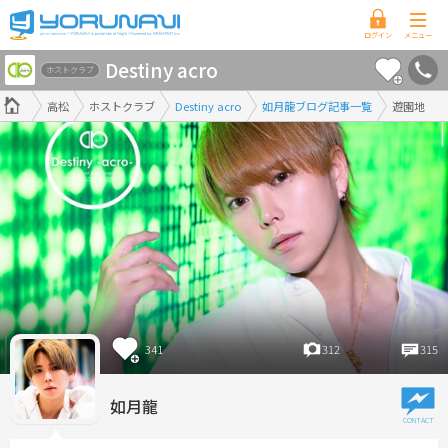
香
Destiny acro
川
ホストクラブ
県
高松
ホストクラブ
Destiny acro
如月龍ブログ記事一覧
遊園地
版
341
312
315
如月龍