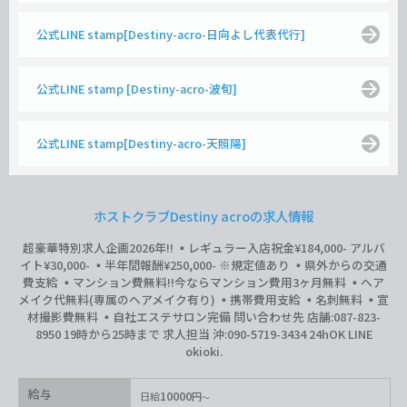
公式LINE stamp[Destiny-acro-日向よし代表代行]
公式LINE stamp [Destiny-acro-波旬]
公式LINE stamp[Destiny-acro-天照陽]
ホストクラブDestiny acroの求人情報
超豪華特別求人企画2026年‼︎ ▪️レギュラー入店祝金¥184,000- アルバ
イト¥30,000- ▪️半年間報酬¥250,000- ※規定値あり ▪️県外からの交通
費支給 ▪️マンション費無料‼︎今ならマンション費用3ヶ月無料 ▪️ヘア
メイク代無料(専属のヘアメイク有り) ▪️携帯費用支給 ▪️名刺無料 ▪️宣
材撮影費無料 ▪️自社エステサロン完備 問い合わせ先 店舗:087-823-
8950 19時から25時まで 求人担当 沖:090-5719-3434 24hOK LINE
okioki.
給与
10000
日給
円