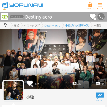
香
Destiny acro
川
ホストクラブ
県
高松
ホストクラブ
Destiny acro
小狼ブログ記事一覧
本日は
版
879
729
716
小狼