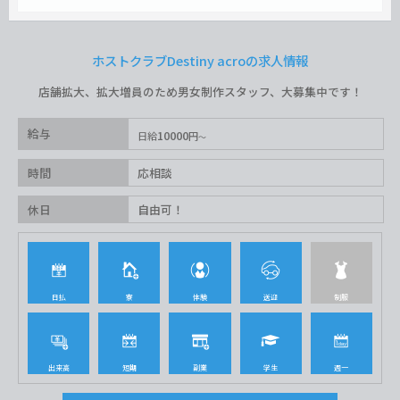
ホストクラブDestiny acroの求人情報
店舗拡大、拡大増員のため男女制作スタッフ、大募集中です！
給与
10000
日給
円
時間
応相談
休日
自由可！
日払
寮
体験
送迎
制服
出来高
短期
副業
学生
週一