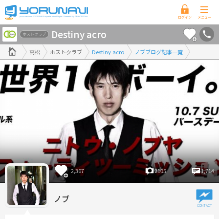
香
Destiny acro
川
ホストクラブ
県
高松
ホストクラブ
Destiny acro
ノブブログ記事一覧
版
2,367
2105
1,714
ノブ