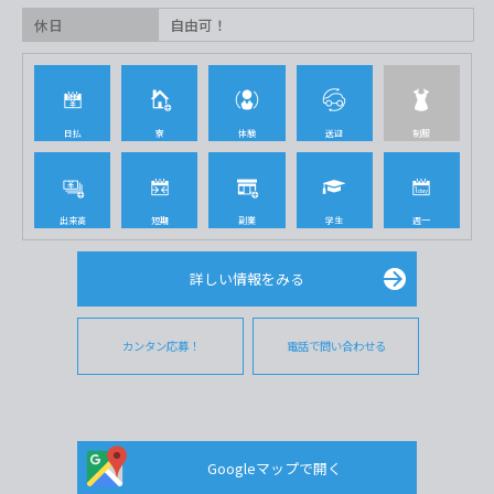
休日
自由可！
日払
寮
体験
送迎
制服
出来高
短期
副業
学生
週一
詳しい情報をみる
カンタン応募！
電話で問い合わせる
Googleマップで開く