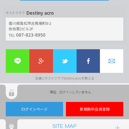
Destiny acro
ホストクラブ
香川県高松市古馬場町8-2
佐伯第2ビル2F
087-823-8950
TEL:
友達にホストクラブDestiny acroを教える
現在、ログインしていません
ログインページ
新規無料会員登録