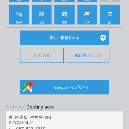
出来高
短期
副業
学生
週一
詳しい情報をみる
カンタン応募！
電話で問い合わせる
Googleマップで開く
Destiny acro
ホストクラブ
香川県高松市古馬場町8-2
佐伯第2ビル2F
087-823-8950
TEL: