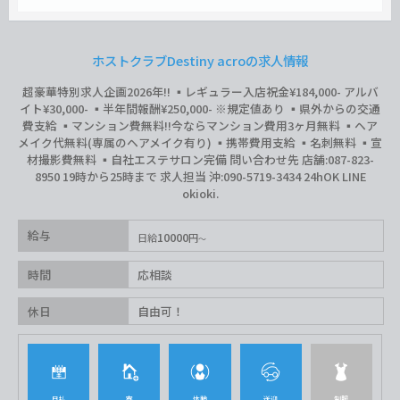
ホストクラブDestiny acroの求人情報
超豪華特別求人企画2026年‼︎ ▪️レギュラー入店祝金¥184,000- アルバ
イト¥30,000- ▪️半年間報酬¥250,000- ※規定値あり ▪️県外からの交通
費支給 ▪️マンション費無料‼︎今ならマンション費用3ヶ月無料 ▪️ヘア
メイク代無料(専属のヘアメイク有り) ▪️携帯費用支給 ▪️名刺無料 ▪️宣
材撮影費無料 ▪️自社エステサロン完備 問い合わせ先 店舗:087-823-
8950 19時から25時まで 求人担当 沖:090-5719-3434 24hOK LINE
okioki.
給与
10000
日給
円
時間
応相談
休日
自由可！
日払
寮
体験
送迎
制服