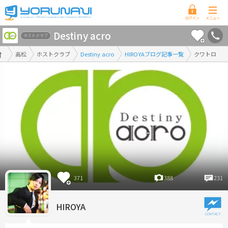
香
Destiny acro
川
ホストクラブ
県
高松
ホストクラブ
Destiny acro
HIROYAブログ記事一覧
クワトロ
版
371
388
231
HIROYA