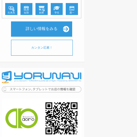
出来高
短期
副業
学生
週一
詳しい情報をみる
カンタン応募！