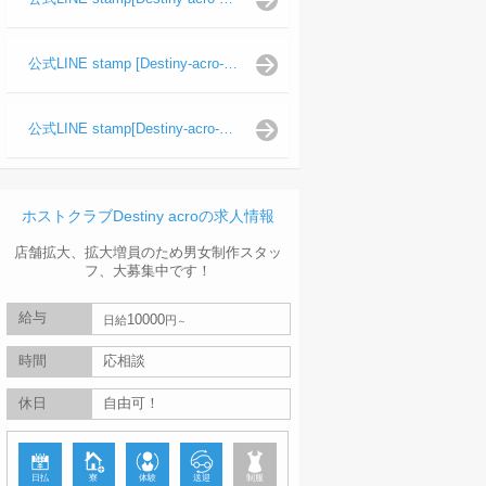
公式LINE stamp [Destiny-acro-波旬]
公式LINE stamp[Destiny-acro-天照陽]
ホストクラブDestiny acroの求人情報
店舗拡大、拡大増員のため男女制作スタッ
フ、大募集中です！
給与
10000
日給
円
時間
応相談
休日
自由可！
日払
寮
体験
送迎
制服