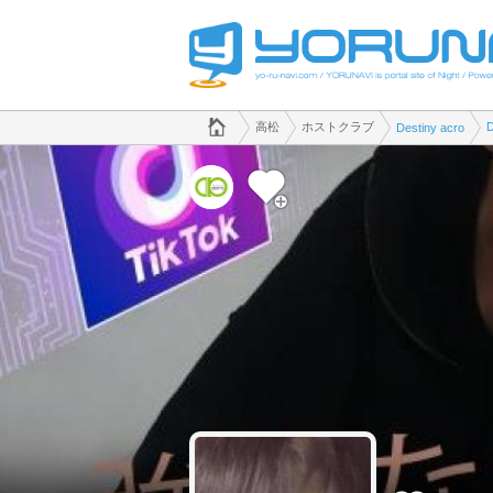
でホストクラブのことなら、ホストクラブ Destiny acro([kana])
香川県版
高松
ホストクラブ
Destiny acro