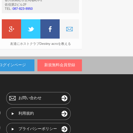
香川県高松市古馬場町8-2
佐伯第2ビル2F
TEL:
087-823-8950
友達にホストクラブDestiny acroを教える
ログインページ
新規無料会員登録
お問い合わせ
利用規約
プライバシーポリシー