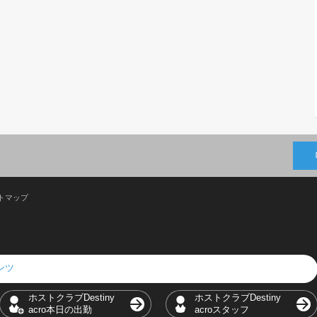
トマップ
テンツ
ホストクラブDestiny
ホストクラブDestiny
acro本日の出勤
acroスタッフ