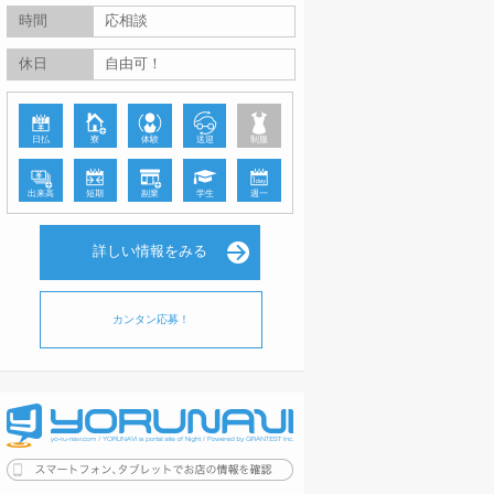
時間
応相談
休日
自由可！
日払
寮
体験
送迎
制服
出来高
短期
副業
学生
週一
詳しい情報をみる
カンタン応募！