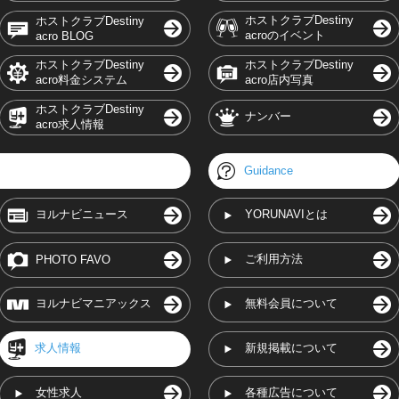
ホストクラブDestiny
ホストクラブDestiny
acroのイベント
acro BLOG
ホストクラブDestiny
ホストクラブDestiny
acro料金システム
acro店内写真
ホストクラブDestiny
ナンバー
acro求人情報
Guidance
ヨルナビニュース
YORUNAVIとは
ご利用方法
PHOTO FAVO
ヨルナビマニアックス
無料会員について
求人情報
新規掲載について
女性求人
各種広告について