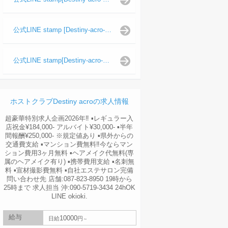
公式LINE stamp [Destiny-acro-波旬]
公式LINE stamp[Destiny-acro-天照陽]
ホストクラブDestiny acroの求人情報
超豪華特別求人企画2026年‼︎ ▪️レギュラー入
店祝金¥184,000- アルバイト¥30,000- ▪️半年
間報酬¥250,000- ※規定値あり ▪️県外からの
交通費支給 ▪️マンション費無料‼︎今ならマン
ション費用3ヶ月無料 ▪️ヘアメイク代無料(専
属のヘアメイク有り) ▪️携帯費用支給 ▪️名刺無
料 ▪️宣材撮影費無料 ▪️自社エステサロン完備
問い合わせ先 店舗:087-823-8950 19時から
25時まで 求人担当 沖:090-5719-3434 24hOK
LINE okioki.
給与
10000
日給
円