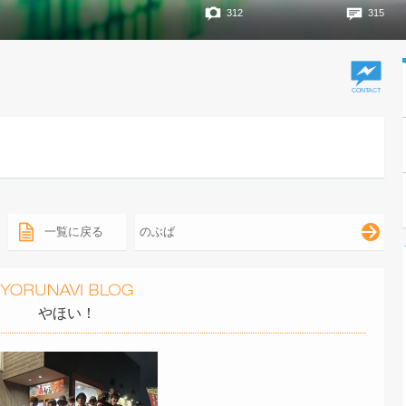
312
315
一覧に戻る
のぶば
やほい！