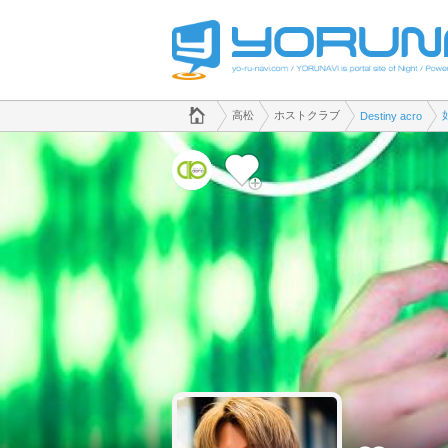
でホストクラブのことなら、ホストクラブ Destiny acro([kana])
香川県版
高松
ホストクラブ
Destiny acro