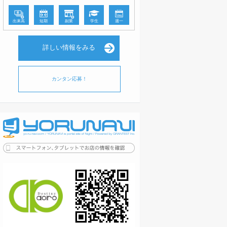
出来高
短期
副業
学生
週一
詳しい情報をみる
カンタン応募！