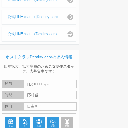
公式LINE stamp [Destiny-acro-波旬]
公式LINE stamp[Destiny-acro-天照陽]
ホストクラブDestiny acroの求人情報
店舗拡大、拡大増員のため男女制作スタッ
フ、大募集中です！
給与
10000
日給
円
時間
応相談
休日
自由可！
日払
寮
体験
送迎
制服