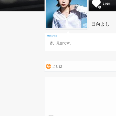
1,010
日向よし
香川最強です。
よしは