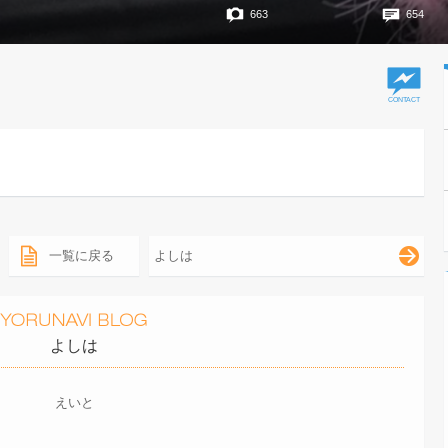
663
654
一覧に戻る
よしは
よしは
えいと