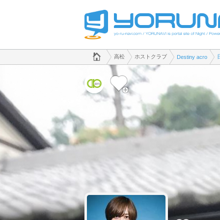
でホストクラブのことなら、ホストクラブ Destiny acro([kana])
香川県版
高松
ホストクラブ
Destiny acro