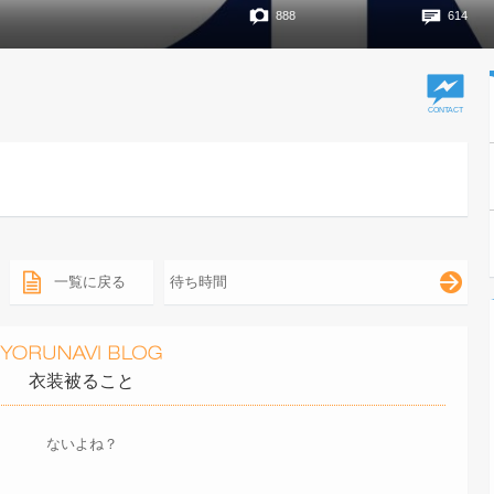
888
614
一覧に戻る
待ち時間
衣装被ること
ないよね？