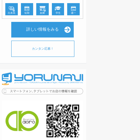
出来高
短期
副業
学生
週一
詳しい情報をみる
カンタン応募！