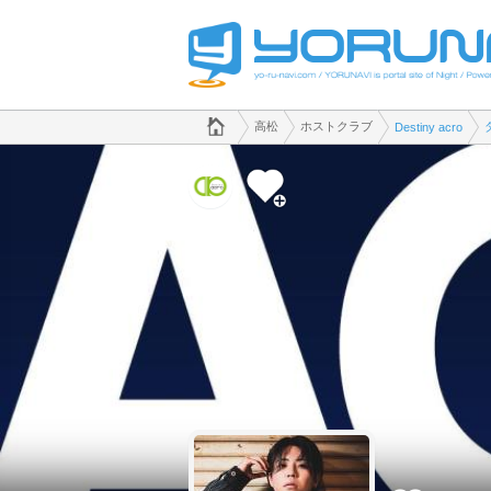
でホストクラブのことなら、ホストクラブ Destiny acro([kana])
香川県版
高松
ホストクラブ
Destiny acro