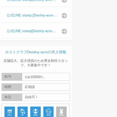
公式LINE stamp [Destiny-acro-波旬]
公式LINE stamp[Destiny-acro-天照陽]
ホストクラブDestiny acroの求人情報
店舗拡大、拡大増員のため男女制作スタッ
フ、大募集中です！
給与
10000
日給
円
時間
応相談
休日
自由可！
日払
寮
体験
送迎
制服