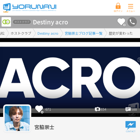
香
Destiny acro
川
ホストクラブ
県
高松
ホストクラブ
Destiny acro
宮脇崇士ブログ記事一覧
歴史が変わった
版
671
654
588
宮脇崇士