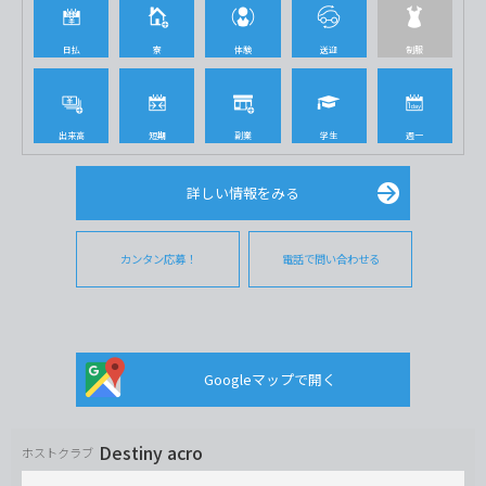
日払
寮
体験
送迎
制服
出来高
短期
副業
学生
週一
詳しい情報をみる
カンタン応募！
電話で問い合わせる
Googleマップで開く
Destiny acro
ホストクラブ