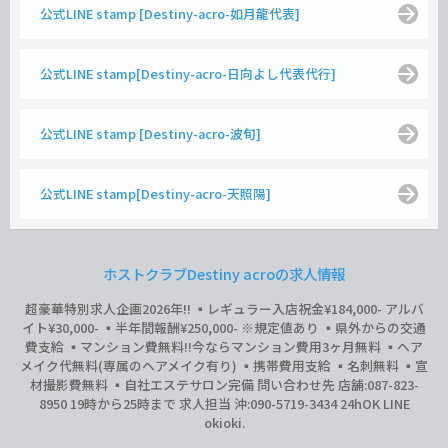
公式LINE stamp [Destiny-acro-如月龍代表]
公式LINE stamp[Destiny-acro-日向よし代表代行]
公式LINE stamp [Destiny-acro-波旬]
公式LINE stamp[Destiny-acro-天照陽]
ホストクラブDestiny acroの求人情報
超豪華特別求人企画2026年‼︎ ▪️レギュラー入店祝金¥184,000- アルバ
イト¥30,000- ▪️半年間報酬¥250,000- ※規定値あり ▪️県外からの交通
費支給 ▪️マンション費無料‼︎今ならマンション費用3ヶ月無料 ▪️ヘア
メイク代無料(専属のヘアメイク有り) ▪️携帯費用支給 ▪️名刺無料 ▪️宣
材撮影費無料 ▪️自社エステサロン完備 問い合わせ先 店舗:087-823-
8950 19時から25時まで 求人担当 沖:090-5719-3434 24hOK LINE
okioki.