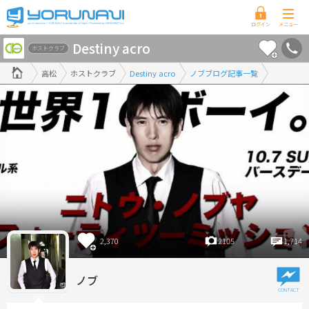
香
Destiny acro
川
ホストクラブ
県
高松
ホストクラブ
Destiny acro
ノブブログ記事一覧
版
2,370
2105
1,714
ノブ