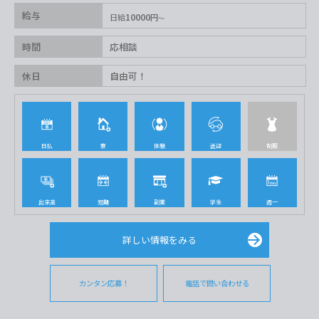
給与
10000
日給
円
時間
応相談
休日
自由可！
日払
寮
体験
送迎
制服
出来高
短期
副業
学生
週一
詳しい情報をみる
カンタン応募！
電話で問い合わせる