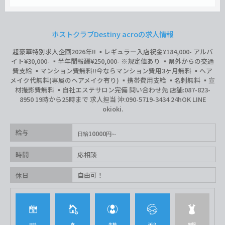
ホストクラブDestiny acroの求人情報
超豪華特別求人企画2026年‼︎ ▪️レギュラー入店祝金¥184,000- アルバ
イト¥30,000- ▪️半年間報酬¥250,000- ※規定値あり ▪️県外からの交通
費支給 ▪️マンション費無料‼︎今ならマンション費用3ヶ月無料 ▪️ヘア
メイク代無料(専属のヘアメイク有り) ▪️携帯費用支給 ▪️名刺無料 ▪️宣
材撮影費無料 ▪️自社エステサロン完備 問い合わせ先 店舗:087-823-
8950 19時から25時まで 求人担当 沖:090-5719-3434 24hOK LINE
okioki.
給与
10000
日給
円
時間
応相談
休日
自由可！
日払
寮
体験
送迎
制服