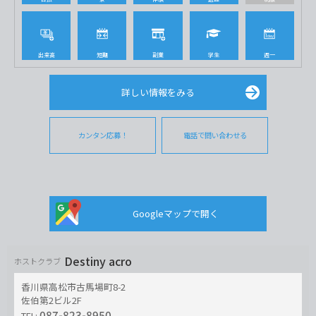
出来高
短期
副業
学生
週一
詳しい情報をみる
カンタン応募！
電話で問い合わせる
Googleマップで開く
Destiny acro
ホストクラブ
香川県高松市古馬場町8-2
佐伯第2ビル2F
087-823-8950
TEL: