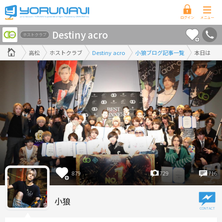
香
Destiny acro
川
ホストクラブ
県
高松
ホストクラブ
Destiny acro
小狼ブログ記事一覧
本日は
版
879
729
716
小狼