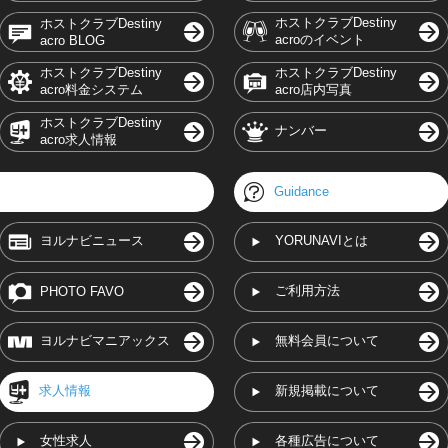
ホストクラブDestiny
ホストクラブDestiny
acroのイベント
acro BLOG
ホストクラブDestiny
ホストクラブDestiny
acro料金システム
acro店内写真
ホストクラブDestiny
ナンバー
acro求人情報
Guidance
ヨルナビニュース
YORUNAVIとは
ご利用方法
PHOTO FAVO
ヨルナビマニアックス
無料会員について
求人情報
新規掲載について
女性求人
各種広告について