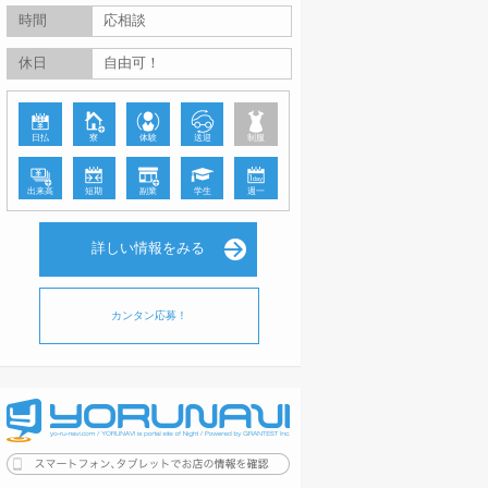
時間
応相談
休日
自由可！
日払
寮
体験
送迎
制服
出来高
短期
副業
学生
週一
詳しい情報をみる
カンタン応募！