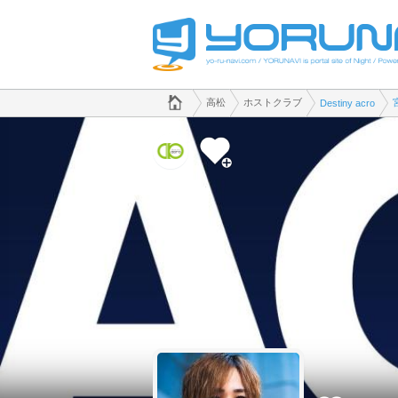
でホストクラブのことなら、ホストクラブ Destiny acro([kana])
香川県版
高松
ホストクラブ
Destiny acro