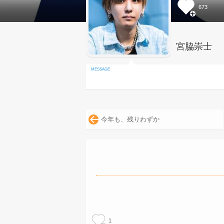
673
宮脇崇士
今年も、残りわずか
1