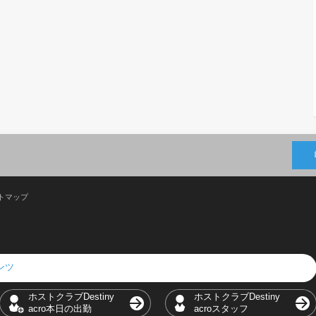
トマップ
テンツ
ホストクラブDestiny
ホストクラブDestiny
acro本日の出勤
acroスタッフ