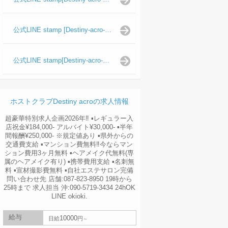
公式LINE stamp [Destiny-acro-波旬]
公式LINE stamp[Destiny-acro-天照陽]
ホストクラブDestiny acroの求人情報
超豪華特別求人企画2026年‼︎ ▪️レギュラー入
店祝金¥184,000- アルバイト¥30,000- ▪️半年
間報酬¥250,000- ※規定値あり ▪️県外からの
交通費支給 ▪️マンション費無料‼︎今ならマン
ション費用3ヶ月無料 ▪️ヘアメイク代無料(専
属のヘアメイク有り) ▪️携帯費用支給 ▪️名刺無
料 ▪️宣材撮影費無料 ▪️自社エステサロン完備
問い合わせ先 店舗:087-823-8950 19時から
25時まで 求人担当 沖:090-5719-3434 24hOK
LINE okioki.
給与
10000
日給
円