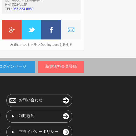
香川県高松市古馬場町8-2
佐伯第2ビル2F
TEL:
087-823-8950
友達にホストクラブDestiny acroを教える
ログインページ
新規無料会員登録
お問い合わせ
利用規約
プライバシーポリシー