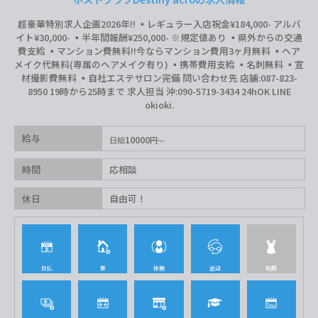
超豪華特別求人企画2026年‼︎ ▪️レギュラー入店祝金¥184,000- アルバ
イト¥30,000- ▪️半年間報酬¥250,000- ※規定値あり ▪️県外からの交通
費支給 ▪️マンション費無料‼︎今ならマンション費用3ヶ月無料 ▪️ヘア
メイク代無料(専属のヘアメイク有り) ▪️携帯費用支給 ▪️名刺無料 ▪️宣
材撮影費無料 ▪️自社エステサロン完備 問い合わせ先 店舗:087-823-
8950 19時から25時まで 求人担当 沖:090-5719-3434 24hOK LINE
okioki.
給与
10000
日給
円
時間
応相談
休日
自由可！
日払
寮
体験
送迎
制服