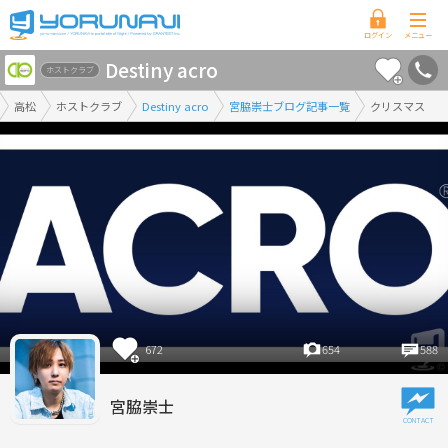
香
Destiny acro
川
ホストクラブ
県
高松
ホストクラブ
Destiny acro
宮脇崇士ブログ記事一覧
クリスマス
版
672
654
588
宮脇崇士