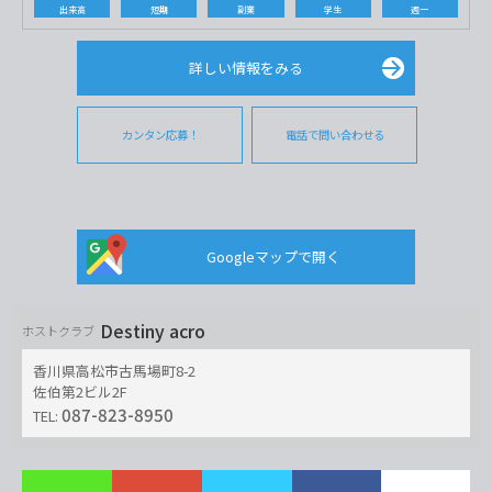
出来高
短期
副業
学生
週一
詳しい情報をみる
カンタン応募！
電話で問い合わせる
Googleマップで開く
Destiny acro
ホストクラブ
香川県高松市古馬場町8-2
佐伯第2ビル2F
087-823-8950
TEL: