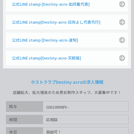
公式LINE stamp [Destiny-acro-如月龍代表]
公式LINE stamp[Destiny-acro-日向よし代表代行]
公式LINE stamp [Destiny-acro-波旬]
公式LINE stamp[Destiny-acro-天照陽]
ホストクラブDestiny acroの求人情報
店舗拡大、拡大増員のため男女制作スタッフ、大募集中です！
給与
10000
日給
円
時間
応相談
休日
自由可！