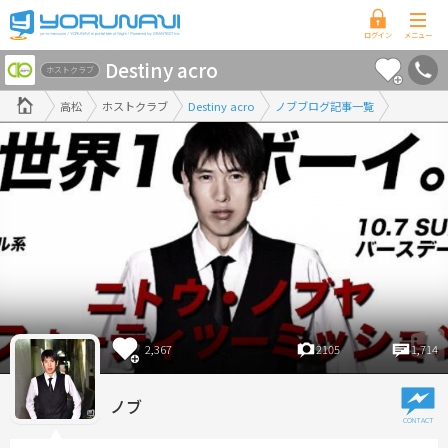
香
Destiny acro
川
ホストクラブ
県
高松
ホストクラブ
Destiny acro
ノブブログ記事一覧
版
2,367
2105
1,714
ノブ