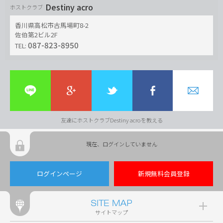
Destiny acro
ホストクラブ
香川県高松市古馬場町8-2
佐伯第2ビル2F
087-823-8950
TEL:
友達にホストクラブDestiny acroを教える
現在、ログインしていません
ログインページ
新規無料会員登録
サイトマップ