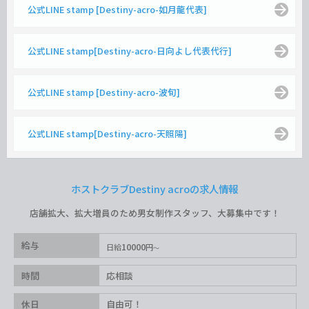
公式LINE stamp [Destiny-acro-如月龍代表]
公式LINE stamp[Destiny-acro-日向よし代表代行]
公式LINE stamp [Destiny-acro-波旬]
公式LINE stamp[Destiny-acro-天照陽]
ホストクラブDestiny acroの求人情報
店舗拡大、拡大増員のため男女制作スタッフ、大募集中です！
給与
10000
日給
円
時間
応相談
休日
自由可！