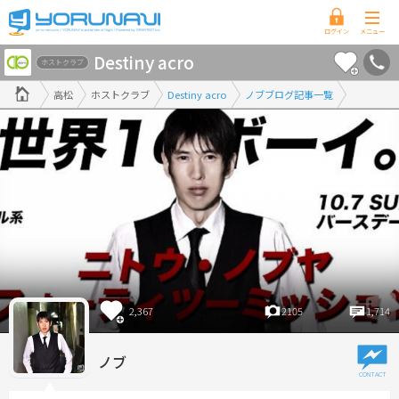
香
Destiny acro
川
ホストクラブ
県
高松
ホストクラブ
Destiny acro
ノブブログ記事一覧
版
2,367
2105
1,714
ノブ