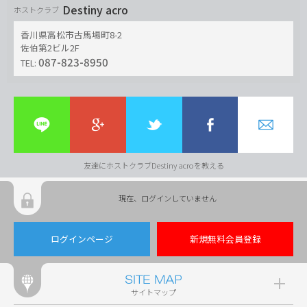
Destiny acro
ホストクラブ
香川県高松市古馬場町8-2
佐伯第2ビル2F
087-823-8950
TEL:
友達にホストクラブDestiny acroを教える
現在、ログインしていません
ログインページ
新規無料会員登録
サイトマップ