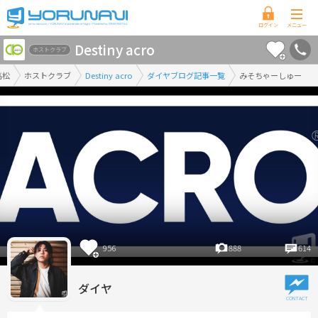
香
Destiny acro
川
ホストクラブ
県
高松
ホストクラブ
Destiny acro
ダイヤブログ記事一覧
みそちゃーしゅー
版
956
888
614
ダイヤ