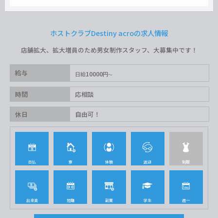
ホストクラブDestiny acroの求人情報
店舗拡大、拡大増員のため男女制作スタッフ、大募集中です！
給与
10000
日給
円
時間
応相談
休日
自由可！
日払
寮
体験
送迎
制服
出来高
短期
副業
学生
週一