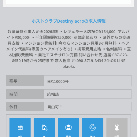
ホストクラブDestiny acroの求人情報
超豪華特別求人企画2026年‼︎ ▪️レギュラー入店祝金¥184,000- アルバ
イト¥30,000- ▪️半年間報酬¥250,000- ※規定値あり ▪️県外からの交通
費支給 ▪️マンション費無料‼︎今ならマンション費用3ヶ月無料 ▪️ヘア
メイク代無料(専属のヘアメイク有り) ▪️携帯費用支給 ▪️名刺無料 ▪️宣
材撮影費無料 ▪️自社エステサロン完備 問い合わせ先 店舗:087-823-
8950 19時から25時まで 求人担当 沖:090-5719-3434 24hOK LINE
okioki.
給与
10000
日給
円
時間
応相談
休日
自由可！
日払
寮
体験
送迎
制服