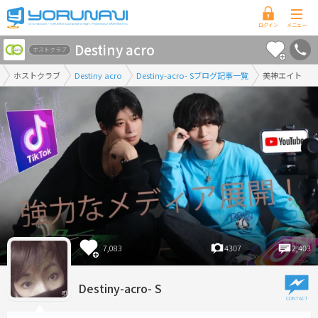
香
Destiny acro
川
ホストクラブ
県
ホストクラブ
Destiny acro
Destiny-acro- Sブログ記事一覧
美神エイト
版
7,083
4307
2,403
Destiny-acro- S