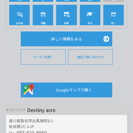
出来高
短期
副業
学生
週一
詳しい情報をみる
カンタン応募！
電話で問い合わせる
Googleマップで開く
Destiny acro
ホストクラブ
香川県高松市古馬場町8-2
佐伯第2ビル2F
087-823-8950
TEL: