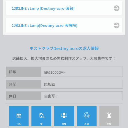
公式LINE stamp [Destiny-acro-波旬]
公式LINE stamp[Destiny-acro-天照陽]
ホストクラブDestiny acroの求人情報
店舗拡大、拡大増員のため男女制作スタッフ、大募集中です！
給与
10000
日給
円
時間
応相談
休日
自由可！
日払
寮
体験
送迎
制服