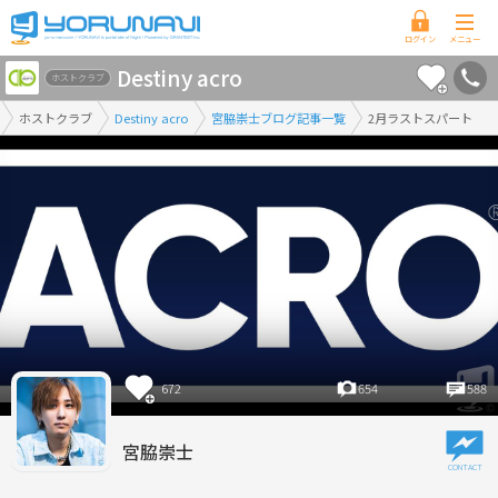
香
Destiny acro
川
ホストクラブ
県
ホストクラブ
Destiny acro
宮脇崇士ブログ記事一覧
2月ラストスパート
版
672
654
588
宮脇崇士