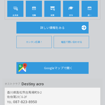
出来高
短期
副業
学生
週一
詳しい情報をみる
カンタン応募！
電話で問い合わせる
Googleマップで開く
Destiny acro
ホストクラブ
香川県高松市古馬場町8-2
佐伯第2ビル2F
087-823-8950
TEL: