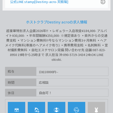
公式LINE stamp[Destiny-acro-天照陽]
ホストクラブDestiny acroの求人情報
超豪華特別求人企画2026年‼︎ ▪️レギュラー入店祝金¥184,000- アルバ
イト¥30,000- ▪️半年間報酬¥250,000- ※規定値あり ▪️県外からの交通
費支給 ▪️マンション費無料‼︎今ならマンション費用3ヶ月無料 ▪️ヘア
メイク代無料(専属のヘアメイク有り) ▪️携帯費用支給 ▪️名刺無料 ▪️宣
材撮影費無料 ▪️自社エステサロン完備 問い合わせ先 店舗:087-823-
8950 19時から25時まで 求人担当 沖:090-5719-3434 24hOK LINE
okioki.
給与
10000
日給
円
時間
応相談
休日
自由可！