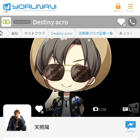
香
Destiny acro
川
ホストクラブ
県
高松
ホストクラブ
Destiny acro
天照陽ブログ記事一覧
あっつ！
版
1,395
1138
1,119
天照陽