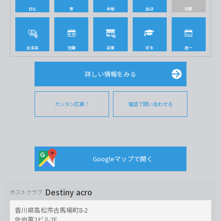
日払
寮
体験
送迎
制服
出来高
短期
副業
学生
週一
詳しい情報をみる
カンタン応募！
電話で問い合わせる
Googleマップで開く
Destiny acro
ホストクラブ
香川県高松市古馬場町8-2
佐伯第2ビル2F