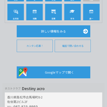
出来高
短期
副業
学生
週一
詳しい情報をみる
カンタン応募！
電話で問い合わせる
Googleマップで開く
Destiny acro
ホストクラブ
香川県高松市古馬場町8-2
佐伯第2ビル2F
087-823-8950
TEL: