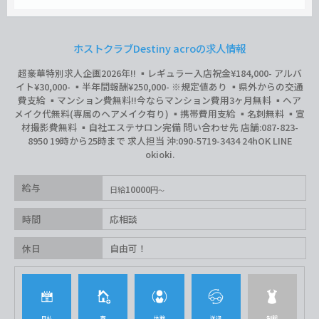
ホストクラブDestiny acroの求人情報
超豪華特別求人企画2026年‼︎ ▪️レギュラー入店祝金¥184,000- アルバ
イト¥30,000- ▪️半年間報酬¥250,000- ※規定値あり ▪️県外からの交通
費支給 ▪️マンション費無料‼︎今ならマンション費用3ヶ月無料 ▪️ヘア
メイク代無料(専属のヘアメイク有り) ▪️携帯費用支給 ▪️名刺無料 ▪️宣
材撮影費無料 ▪️自社エステサロン完備 問い合わせ先 店舗:087-823-
8950 19時から25時まで 求人担当 沖:090-5719-3434 24hOK LINE
okioki.
給与
10000
日給
円
時間
応相談
休日
自由可！
日払
寮
体験
送迎
制服