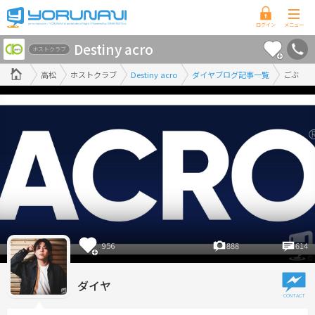
香
Destiny acro
川
ホストクラブ
県
高松
ホストクラブ
Destiny acro
ダイヤブログ記事一覧
ごぶ
版
956
888
614
ダイヤ