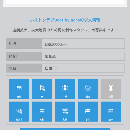
ホストクラブDestiny acroの求人情報
店舗拡大、拡大増員のため男女制作スタッフ、大募集中です！
給与
10000
日給
円
時間
応相談
休日
自由可！
日払
寮
体験
送迎
制服
出来高
短期
副業
学生
週一