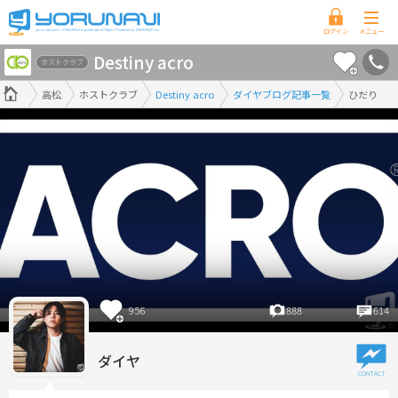
香
Destiny acro
川
ホストクラブ
県
高松
ホストクラブ
Destiny acro
ダイヤブログ記事一覧
ひだり
版
956
888
614
ダイヤ