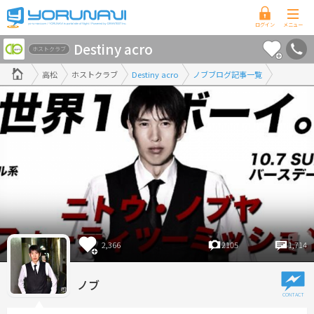
香
Destiny acro
川
ホストクラブ
県
高松
ホストクラブ
Destiny acro
ノブブログ記事一覧
版
2,366
2105
1,714
ノブ