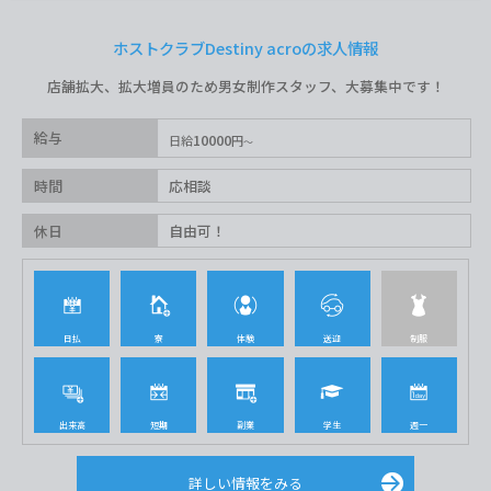
ホストクラブDestiny acroの求人情報
店舗拡大、拡大増員のため男女制作スタッフ、大募集中です！
給与
10000
日給
円
時間
応相談
休日
自由可！
日払
寮
体験
送迎
制服
出来高
短期
副業
学生
週一
詳しい情報をみる