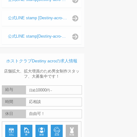
公式LINE stamp [Destiny-acro-波旬]
公式LINE stamp[Destiny-acro-天照陽]
ホストクラブDestiny acroの求人情報
店舗拡大、拡大増員のため男女制作スタッ
フ、大募集中です！
給与
10000
日給
円
時間
応相談
休日
自由可！
日払
寮
体験
送迎
制服