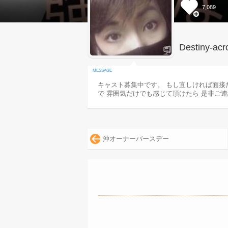
7,089
Destiny-acr
キャスト募集中です。 もし宜しければ面接
で 雰囲気だけでも感じて頂けたら 是非ご
沖オーナーバースデー