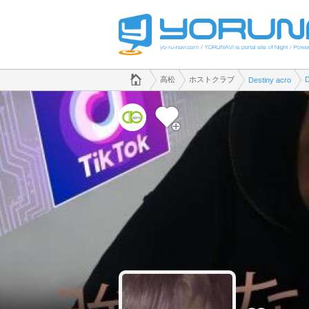
でホストクラブのことなら、ホストクラブ Destiny acro([kana])
香川県版
高松
ホストクラブ
Destiny acro