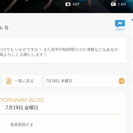
4307
2,403
o- S
だけでも いかがですか！ また見学や短時間だけの 体験などもあるの
連絡よろしく お願いします！
一覧に戻る
7月18日 木曜日
7月19日 金曜日
新規初回さま