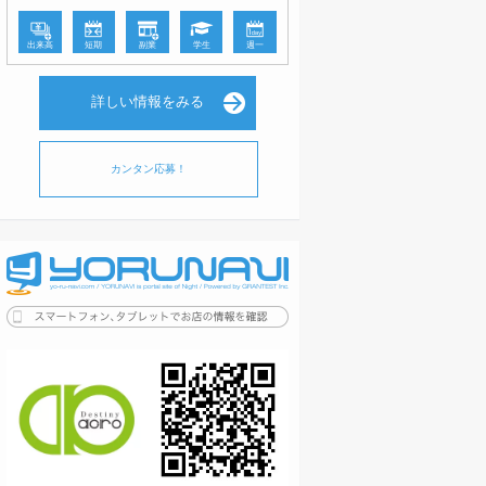
出来高
短期
副業
学生
週一
詳しい情報をみる
カンタン応募！