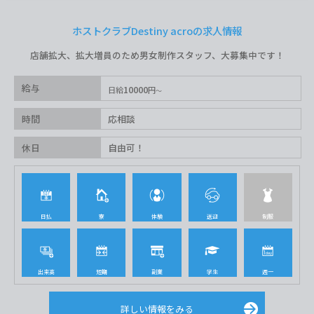
ホストクラブDestiny acroの求人情報
店舗拡大、拡大増員のため男女制作スタッフ、大募集中です！
給与
10000
日給
円
時間
応相談
休日
自由可！
日払
寮
体験
送迎
制服
出来高
短期
副業
学生
週一
詳しい情報をみる