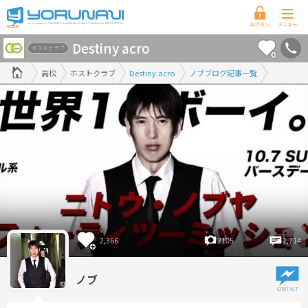
香
Destiny acro
川
ホストクラブ
県
高松
ホストクラブ
Destiny acro
ノブブログ記事一覧
版
2,366
2105
1,714
ノブ