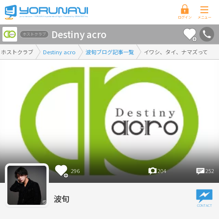
香
Destiny acro
川
ホストクラブ
県
ホストクラブ
Destiny acro
波旬ブログ記事一覧
イワシ、タイ、ナマズって
版
296
204
252
波旬