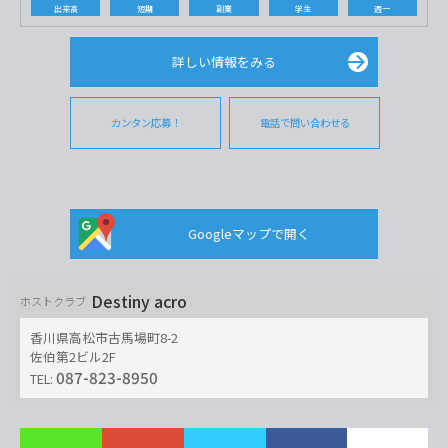
出来高
短期
副業
学生
週一
詳しい情報をみる
カンタン応募！
電話で問い合わせる
Googleマップで開く
Destiny acro
ホストクラブ
香川県高松市古馬場町8-2
佐伯第2ビル2F
087-823-8950
TEL: