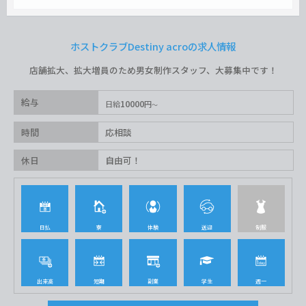
ホストクラブDestiny acroの求人情報
店舗拡大、拡大増員のため男女制作スタッフ、大募集中です！
給与
10000
日給
円
時間
応相談
休日
自由可！
日払
寮
体験
送迎
制服
出来高
短期
副業
学生
週一