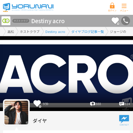
香
Destiny acro
川
ホストクラブ
県
高松
ホストクラブ
Destiny acro
ダイヤブログ記事一覧
ジョージの
版
959
888
614
ダイヤ