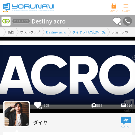
香
Destiny acro
川
ホストクラブ
県
高松
ホストクラブ
Destiny acro
ダイヤブログ記事一覧
ジョージの
版
958
888
614
ダイヤ