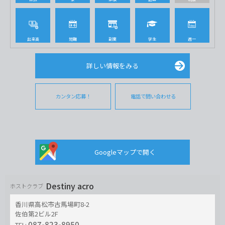
出来高
短期
副業
学生
週一
詳しい情報をみる
カンタン応募！
電話で問い合わせる
Googleマップで開く
Destiny acro
ホストクラブ
香川県高松市古馬場町8-2
佐伯第2ビル2F
087-823-8950
TEL: