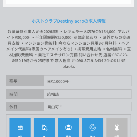
ホストクラブDestiny acroの求人情報
超豪華特別求人企画2026年‼︎ ▪️レギュラー入店祝金¥184,000- アルバ
イト¥30,000- ▪️半年間報酬¥250,000- ※規定値あり ▪️県外からの交通
費支給 ▪️マンション費無料‼︎今ならマンション費用3ヶ月無料 ▪️ヘア
メイク代無料(専属のヘアメイク有り) ▪️携帯費用支給 ▪️名刺無料 ▪️宣
材撮影費無料 ▪️自社エステサロン完備 問い合わせ先 店舗:087-823-
8950 19時から25時まで 求人担当 沖:090-5719-3434 24hOK LINE
okioki.
給与
10000
日給
円
時間
応相談
休日
自由可！
日払
寮
体験
送迎
制服