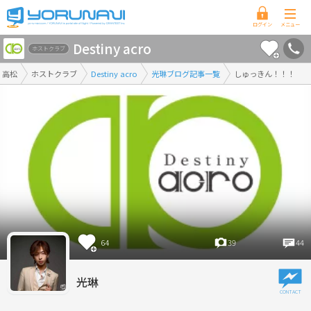
香
Destiny acro
川
ホストクラブ
県
高松
ホストクラブ
Destiny acro
光琳ブログ記事一覧
しゅっきん！！！
版
64
39
44
光琳