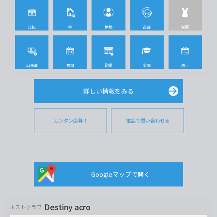
日払
寮
体験
送迎
制服
出来高
短期
副業
学生
週一
詳しい情報をみる
カンタン応募！
電話で問い合わせる
Googleマップで開く
Destiny acro
ホストクラブ