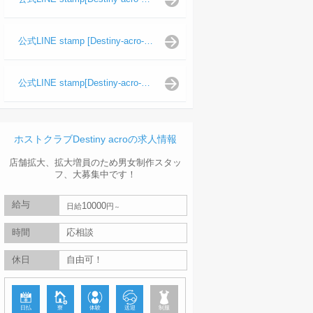
公式LINE stamp [Destiny-acro-波旬]
公式LINE stamp[Destiny-acro-天照陽]
ホストクラブDestiny acroの求人情報
店舗拡大、拡大増員のため男女制作スタッ
フ、大募集中です！
給与
10000
日給
円
時間
応相談
休日
自由可！
日払
寮
体験
送迎
制服