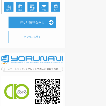
出来高
短期
副業
学生
週一
詳しい情報をみる
カンタン応募！