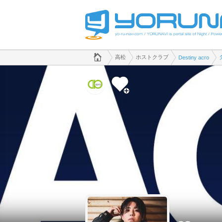
でホストクラブのことなら、ホストクラブ Destiny acro([kana])
香川県版
高松
ホストクラブ
Destiny acro