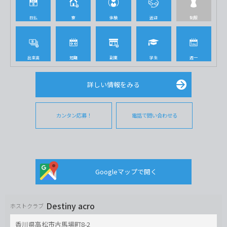
日払
寮
体験
送迎
制服
出来高
短期
副業
学生
週一
詳しい情報をみる
カンタン応募！
電話で問い合わせる
Googleマップで開く
Destiny acro
ホストクラブ
香川県高松市古馬場町8-2