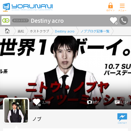
香
Destiny acro
川
ホストクラブ
県
高松
ホストクラブ
Destiny acro
ノブブログ記事一覧
版
2,369
2105
1,714
ノブ