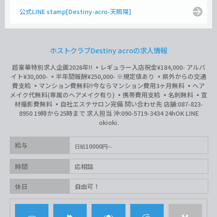
公式LINE stamp[Destiny-acro-天照陽]
ホストクラブDestiny acroの求人情報
超豪華特別求人企画2026年‼︎ ▪️レギュラー入店祝金¥184,000- アルバ
イト¥30,000- ▪️半年間報酬¥250,000- ※規定値あり ▪️県外からの交通
費支給 ▪️マンション費無料‼︎今ならマンション費用3ヶ月無料 ▪️ヘア
メイク代無料(専属のヘアメイク有り) ▪️携帯費用支給 ▪️名刺無料 ▪️宣
材撮影費無料 ▪️自社エステサロン完備 問い合わせ先 店舗:087-823-
8950 19時から25時まで 求人担当 沖:090-5719-3434 24hOK LINE
okioki.
給与
10000
日給
円
時間
応相談
休日
自由可！