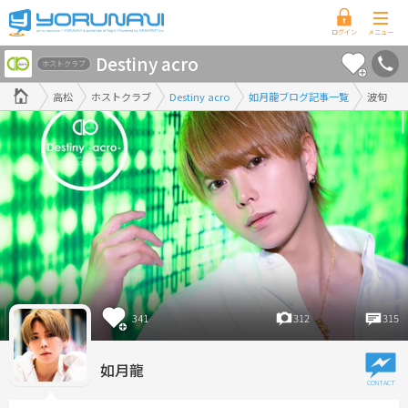
香
Destiny acro
川
ホストクラブ
県
高松
ホストクラブ
Destiny acro
如月龍ブログ記事一覧
波旬
版
341
312
315
如月龍