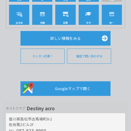
出来高
短期
副業
学生
週一
詳しい情報をみる
カンタン応募！
電話で問い合わせる
Googleマップで開く
Destiny acro
ホストクラブ
香川県高松市古馬場町8-2
佐伯第2ビル2F
087-823-8950
TEL: