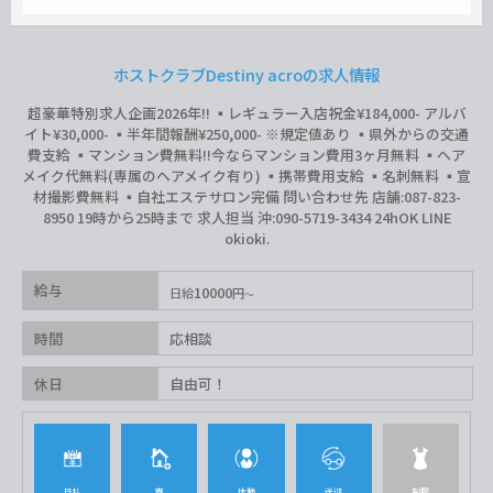
ホストクラブDestiny acroの求人情報
超豪華特別求人企画2026年‼︎ ▪️レギュラー入店祝金¥184,000- アルバ
イト¥30,000- ▪️半年間報酬¥250,000- ※規定値あり ▪️県外からの交通
費支給 ▪️マンション費無料‼︎今ならマンション費用3ヶ月無料 ▪️ヘア
メイク代無料(専属のヘアメイク有り) ▪️携帯費用支給 ▪️名刺無料 ▪️宣
材撮影費無料 ▪️自社エステサロン完備 問い合わせ先 店舗:087-823-
8950 19時から25時まで 求人担当 沖:090-5719-3434 24hOK LINE
okioki.
給与
10000
日給
円
時間
応相談
休日
自由可！
日払
寮
体験
送迎
制服