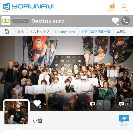
香
Destiny acro
川
ホストクラブ
県
高松
ホストクラブ
Destiny acro
小狼ブログ記事一覧
本日は
版
878
729
716
小狼