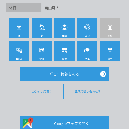
休日
自由可！
日払
寮
体験
送迎
制服
出来高
短期
副業
学生
週一
詳しい情報をみる
カンタン応募！
電話で問い合わせる
Googleマップで開く