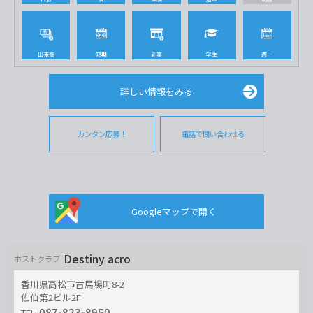
出来高
短期
副業
学生
週一
詳しい情報をみる
カンタン応募！
電話で問い合わせる
Googleマップで開く
Destiny acro
ホストクラブ
香川県高松市古馬場町8-2
佐伯第2ビル2F
087-823-8950
TEL: