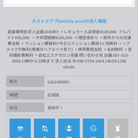
ホストクラブDestiny acroの求人情報
超豪華特別求人企画2026年‼︎ ▪️レギュラー入店祝金¥184,000- アルバ
イト¥30,000- ▪️半年間報酬¥250,000- ※規定値あり ▪️県外からの交通
費支給 ▪️マンション費無料‼︎今ならマンション費用3ヶ月無料 ▪️ヘア
メイク代無料(専属のヘアメイク有り) ▪️携帯費用支給 ▪️名刺無料 ▪️宣
材撮影費無料 ▪️自社エステサロン完備 問い合わせ先 店舗:087-823-
8950 19時から25時まで 求人担当 沖:090-5719-3434 24hOK LINE
okioki.
給与
10000
日給
円
時間
応相談
休日
自由可！
日払
寮
体験
送迎
制服