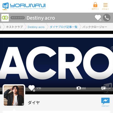
香
Destiny acro
川
ホストクラブ
県
松
ホストクラブ
Destiny acro
ダイヤブログ記事一覧
バッククロージャー
版
959
888
614
ダイヤ