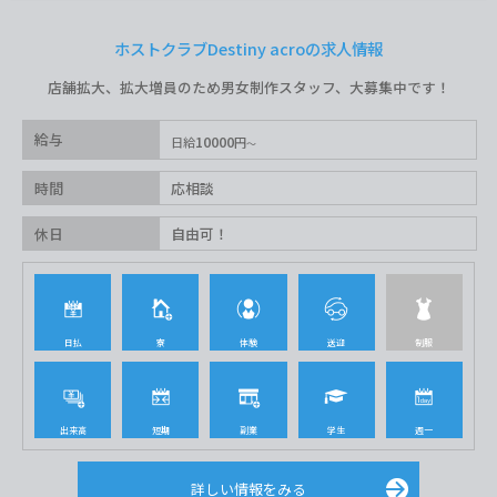
ホストクラブDestiny acroの求人情報
店舗拡大、拡大増員のため男女制作スタッフ、大募集中です！
給与
10000
日給
円
時間
応相談
休日
自由可！
日払
寮
体験
送迎
制服
出来高
短期
副業
学生
週一
詳しい情報をみる