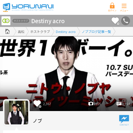
香
Destiny acro
川
ホストクラブ
県
高松
ホストクラブ
Destiny acro
ノブブログ記事一覧
版
2,367
2105
1,714
ノブ