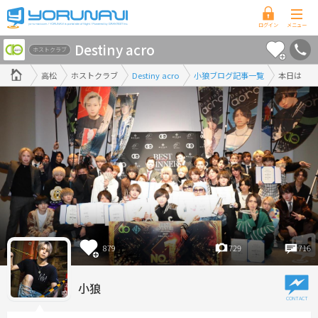
香
Destiny acro
川
ホストクラブ
県
高松
ホストクラブ
Destiny acro
小狼ブログ記事一覧
本日は
版
879
729
716
小狼