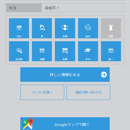
休日
自由可！
日払
寮
体験
送迎
制服
出来高
短期
副業
学生
週一
詳しい情報をみる
カンタン応募！
電話で問い合わせる
Googleマップで開く