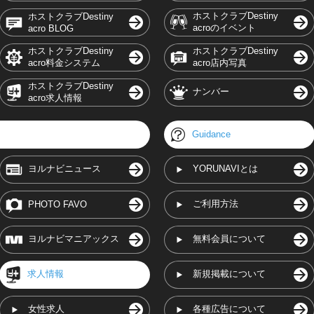
ホストクラブDestiny
ホストクラブDestiny
acroのイベント
acro BLOG
ホストクラブDestiny
ホストクラブDestiny
acro料金システム
acro店内写真
ホストクラブDestiny
ナンバー
acro求人情報
Guidance
ヨルナビニュース
YORUNAVIとは
ご利用方法
PHOTO FAVO
ヨルナビマニアックス
無料会員について
求人情報
新規掲載について
女性求人
各種広告について