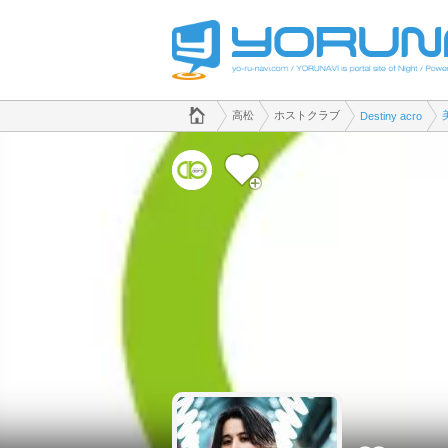
でホストクラブのことなら、ホストクラブ Destiny acro([kana])
香川県版
高松
ホストクラブ
Destiny acro