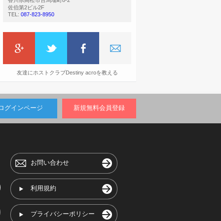
香川県高松市古馬場町8-2
佐伯第2ビル2F
TEL:
087-823-8950
友達にホストクラブDestiny acroを教える
ログインページ
新規無料会員登録
お問い合わせ
利用規約
プライバシーポリシー