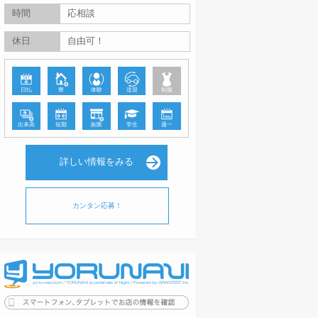
時間
応相談
休日
自由可！
日払
寮
体験
送迎
制服
出来高
短期
副業
学生
週一
詳しい情報をみる
カンタン応募！