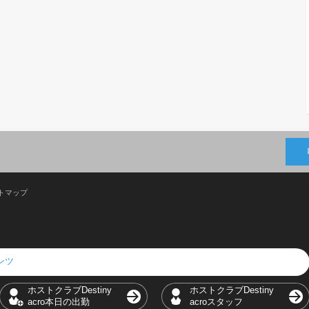
トマップ
テンツ
ホストクラブDestiny
ホストクラブDestiny
acro本日の出勤
acroスタッフ