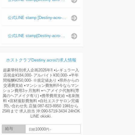
公式LINE stamp [Destiny-acro-波旬]
公式LINE stamp[Destiny-acro-天照陽]
ホストクラブDestiny acroの求人情報
超豪華特別求人企画2026年‼︎ ▪️レギュラー入
店祝金¥184,000- アルバイト¥30,000- ▪️半年
間報酬¥250,000- ※規定値あり ▪️県外からの
交通費支給 ▪️マンション費無料‼︎今ならマン
ション費用3ヶ月無料 ▪️ヘアメイク代無料(専
属のヘアメイク有り) ▪️携帯費用支給 ▪️名刺無
料 ▪️宣材撮影費無料 ▪️自社エステサロン完備
問い合わせ先 店舗:087-823-8950 19時から
25時まで 求人担当 沖:090-5719-3434 24hOK
LINE okioki.
給与
10000
日給
円