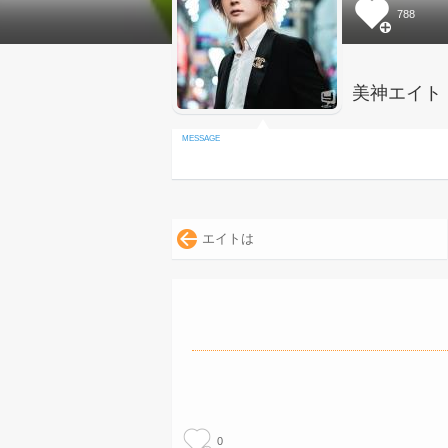
788
美神エイト
エイトは
0