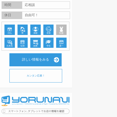
時間
応相談
休日
自由可！
日払
寮
体験
送迎
制服
出来高
短期
副業
学生
週一
詳しい情報をみる
カンタン応募！