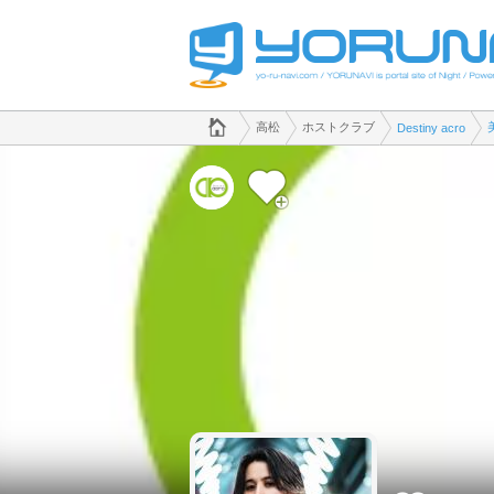
でホストクラブのことなら、ホストクラブ Destiny acro([kana])
香川県版
高松
ホストクラブ
Destiny acro