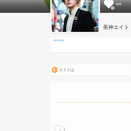
808
美神エイト
エイトは
1