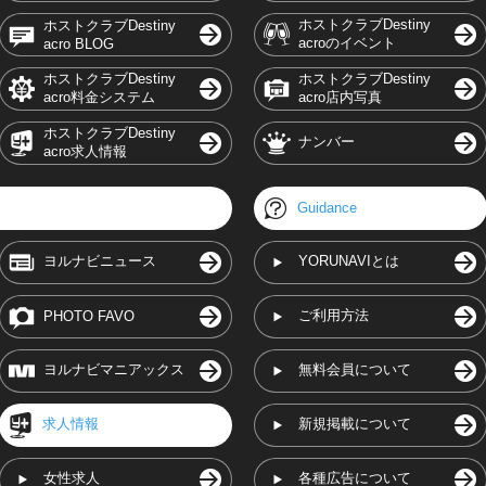
ホストクラブDestiny
ホストクラブDestiny
acroのイベント
acro BLOG
ホストクラブDestiny
ホストクラブDestiny
acro料金システム
acro店内写真
ホストクラブDestiny
ナンバー
acro求人情報
Guidance
ヨルナビニュース
YORUNAVIとは
ご利用方法
PHOTO FAVO
ヨルナビマニアックス
無料会員について
求人情報
新規掲載について
女性求人
各種広告について