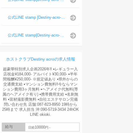
公式LINE stamp [Destiny-acro-波旬]
公式LINE stamp[Destiny-acro-天照陽]
ホストクラブDestiny acroの求人情報
超豪華特別求人企画2026年‼︎ ▪️レギュラー入
店祝金¥184,000- アルバイト¥30,000- ▪️半年
間報酬¥250,000- ※規定値あり ▪️県外からの
交通費支給 ▪️マンション費無料‼︎今ならマン
ション費用3ヶ月無料 ▪️ヘアメイク代無料(専
属のヘアメイク有り) ▪️携帯費用支給 ▪️名刺無
料 ▪️宣材撮影費無料 ▪️自社エステサロン完備
問い合わせ先 店舗:087-823-8950 19時から
25時まで 求人担当 沖:090-5719-3434 24hOK
LINE okioki.
給与
10000
日給
円