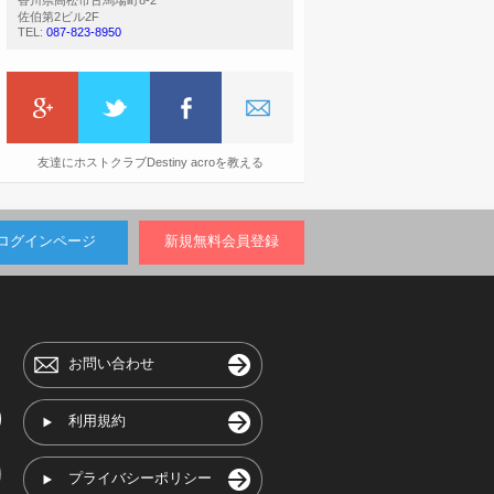
香川県高松市古馬場町8-2
佐伯第2ビル2F
TEL:
087-823-8950
友達にホストクラブDestiny acroを教える
ログインページ
新規無料会員登録
お問い合わせ
利用規約
プライバシーポリシー