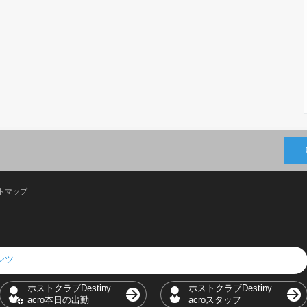
トマップ
テンツ
ホストクラブDestiny
ホストクラブDestiny
acro本日の出勤
acroスタッフ