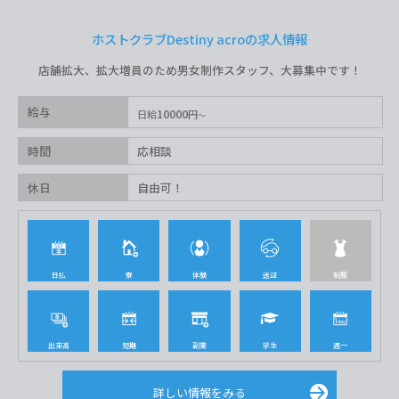
ホストクラブDestiny acroの求人情報
店舗拡大、拡大増員のため男女制作スタッフ、大募集中です！
給与
10000
日給
円
時間
応相談
休日
自由可！
日払
寮
体験
送迎
制服
出来高
短期
副業
学生
週一
詳しい情報をみる