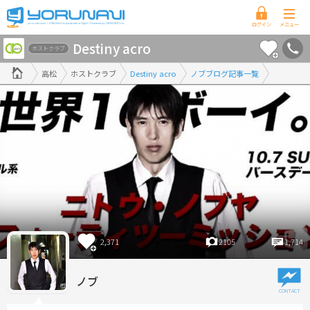
香
Destiny acro
川
ホストクラブ
県
高松
ホストクラブ
Destiny acro
ノブブログ記事一覧
版
2,371
2105
1,714
ノブ