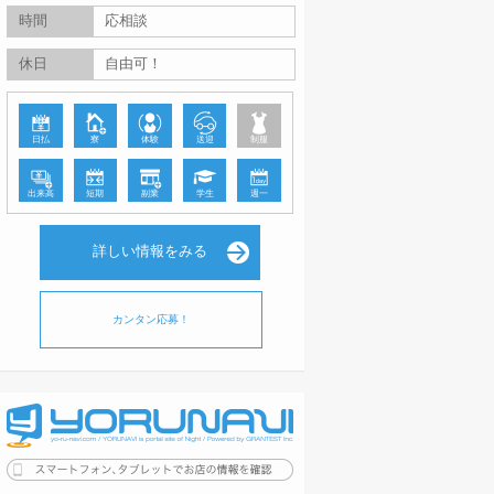
時間
応相談
休日
自由可！
日払
寮
体験
送迎
制服
出来高
短期
副業
学生
週一
詳しい情報をみる
カンタン応募！