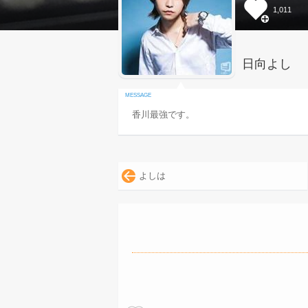
1,011
日向よし
香川最強です。
よしは