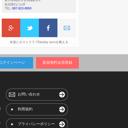
香川県高松市古馬場町8-2
佐伯第2ビル2F
TEL:
087-823-8950
友達にホストクラブDestiny acroを教える
ログインページ
新規無料会員登録
お問い合わせ
利用規約
プライバシーポリシー