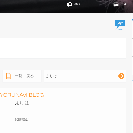
663
654
一覧に戻る
よしは
よしは
お腹痛い