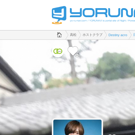
でホストクラブのことなら、ホストクラブ Destiny acro([kana])
香川県版
高松
ホストクラブ
Destiny acro