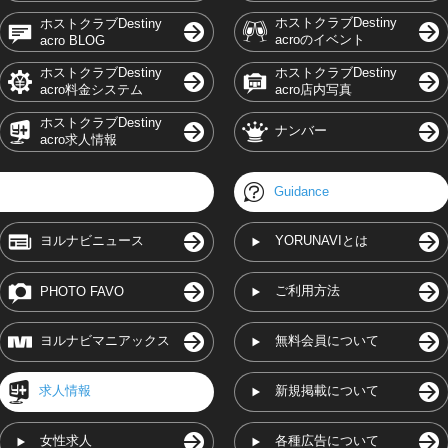
ホストクラブDestiny
ホストクラブDestiny
acroのイベント
acro BLOG
ホストクラブDestiny
ホストクラブDestiny
acro料金システム
acro店内写真
ホストクラブDestiny
ナンバー
acro求人情報
Guidance
ヨルナビニュース
YORUNAVIとは
ご利用方法
PHOTO FAVO
ヨルナビマニアックス
無料会員について
求人情報
新規掲載について
女性求人
各種広告について