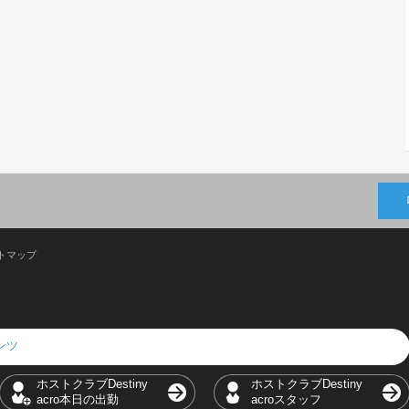
トマップ
テンツ
ホストクラブDestiny
ホストクラブDestiny
acro本日の出勤
acroスタッフ