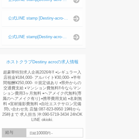
公式LINE stamp [Destiny-acro-波旬]
公式LINE stamp[Destiny-acro-天照陽]
ホストクラブDestiny acroの求人情報
超豪華特別求人企画2026年‼︎ ▪️レギュラー入
店祝金¥184,000- アルバイト¥30,000- ▪️半年
間報酬¥250,000- ※規定値あり ▪️県外からの
交通費支給 ▪️マンション費無料‼︎今ならマン
ション費用3ヶ月無料 ▪️ヘアメイク代無料(専
属のヘアメイク有り) ▪️携帯費用支給 ▪️名刺無
料 ▪️宣材撮影費無料 ▪️自社エステサロン完備
問い合わせ先 店舗:087-823-8950 19時から
25時まで 求人担当 沖:090-5719-3434 24hOK
LINE okioki.
給与
10000
日給
円