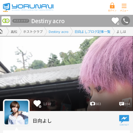
香
Destiny acro
川
ホストクラブ
県
高松
ホストクラブ
Destiny acro
日向よしブログ記事一覧
よしは
版
1,010
663
654
日向よし