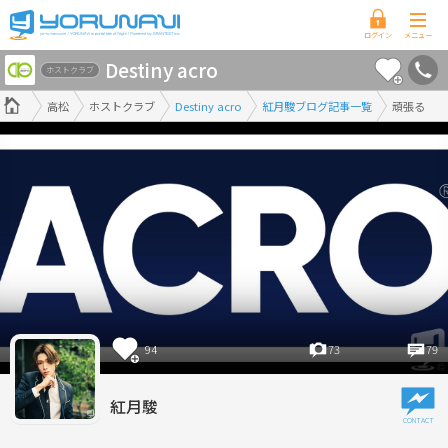
香
Destiny acro
川
ホストクラブ
県
高松
ホストクラブ
Destiny acro
紅月駿ブログ記事一覧
頑張る
版
94
73
79
紅月駿