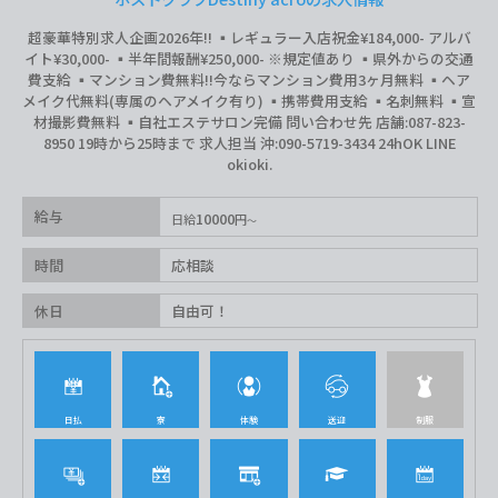
超豪華特別求人企画2026年‼︎ ▪️レギュラー入店祝金¥184,000- アルバ
イト¥30,000- ▪️半年間報酬¥250,000- ※規定値あり ▪️県外からの交通
費支給 ▪️マンション費無料‼︎今ならマンション費用3ヶ月無料 ▪️ヘア
メイク代無料(専属のヘアメイク有り) ▪️携帯費用支給 ▪️名刺無料 ▪️宣
材撮影費無料 ▪️自社エステサロン完備 問い合わせ先 店舗:087-823-
8950 19時から25時まで 求人担当 沖:090-5719-3434 24hOK LINE
okioki.
給与
10000
日給
円
時間
応相談
休日
自由可！
日払
寮
体験
送迎
制服