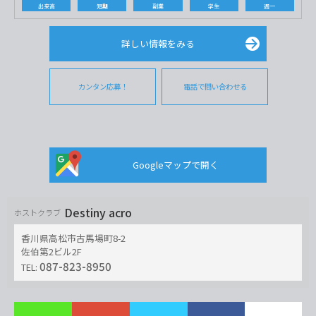
出来高
短期
副業
学生
週一
詳しい情報をみる
カンタン応募！
電話で問い合わせる
Googleマップで開く
Destiny acro
ホストクラブ
香川県高松市古馬場町8-2
佐伯第2ビル2F
087-823-8950
TEL: